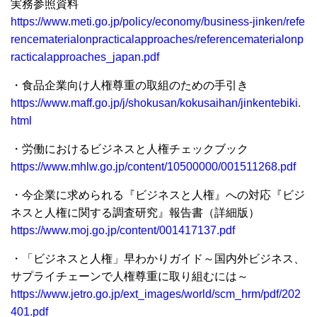
実務参照資料
https://www.meti.go.jp/policy/economy/business-jinken/refe
rencematerialonpracticalapproaches/referencematerialonp
racticalapproaches_japan.pdf
・食品企業向け人権尊重の取組のための手引き
https://www.maff.go.jp/j/shokusan/kokusaihan/jinkentebiki.
html
・労働におけるビジネスと人権チェックブック
https://www.mhlw.go.jp/content/10500000/001511268.pdf
・今企業に求められる『ビジネスと人権』への対応『ビジ
ネスと人権に関する調査研究』報告書（詳細版）
https://www.moj.go.jp/content/001417137.pdf
・「ビジネスと人権」早わかりガイド～国内外ビジネス、
サプライチェーンで人権尊重に取り組むには～
https://www.jetro.go.jp/ext_images/world/scm_hrm/pdf/202
401.pdf