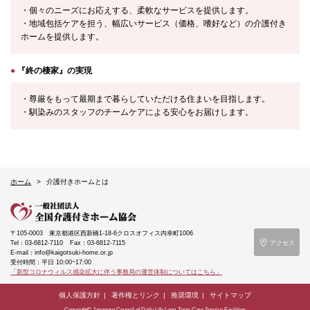
・個々のニーズにお応えする、柔軟なサービスを提供します。
・地域包括ケアを担う、幅広いサービス（価格、嗜好など）の介護付き
ホームを提供します。
●
『終の棲家』の実現
・尊厳をもって最期まで暮らしていただける住まいを目指します。
・馴染みのスタッフのチームケアによる安心をお届けします。
ホーム
介護付きホームとは
〒105-0003
東京都港区西新橋1-18-6クロスオフィス内幸町1006
Tel：03-6812-7110
Fax：03-6812-7115
アクセス
E-mail：info@kaigotsuki-home.or.jp
受付時間：平日 10:00~17:00
「新型コロナウィルス感染拡大に伴う事務局の運営体制についてはこちら」
個人保護方針
著作権とリンク
推奨環境
サイトマップ
Copyright© Japanese Council of Daily Life Long-Term Care Service Facilities