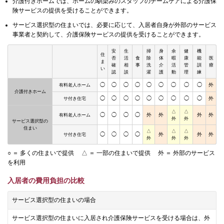
介護付きホームでは、ホームの馴染みのスタッフのチームケアによる介護保
険サービスの提供を受けることができます。
サービス選択型の住まいでは、必要に応じて、入居者自身が外部のサービス
事業者と契約して、介護保険サービスの提供を受けることができます。
安
生
掃
身
余
健
機
住
否
活
食
除
体
暇
康
能
医
ま
確
相
事
洗
介
活
管
訓
療
い
認
談
濯
護
動
理
練
◯
◯
◯
◯
◯
◯
◯
◯
◯
外
有料老人ホーム
介護付きホーム
◯
◯
◯
◯
◯
◯
◯
◯
◯
外
サ付き住宅
△
△
◯
◯
◯
◯
外
外
外
外
有料老人ホーム
外
外
サービス選択型の
住まい
△
△
△
◯
◯
◯
◯
外
外
外
サ付き住宅
外
外
外
○ ＝ 多くの住まいで提供
△ ＝ 一部の住まいで提供
外 ＝ 外部のサービス
を利用
入居者の費用負担の比較
サービス選択型の住まいの場合
サービス選択型の住まいに入居され介護保険サービスを受ける場合は、外