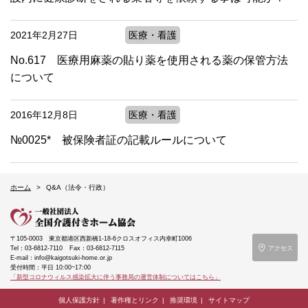
2021年2月27日
医療・看護
No.617 医療用麻薬の貼り薬を使用される薬の保管方法
について
2016年12月8日
医療・看護
№0025* 被保険者証の記載ルールについて
ホーム
Q&A（法令・行政）
〒105-0003
東京都港区西新橋1-18-6クロスオフィス内幸町1006
Tel：03-6812-7110
Fax：03-6812-7115
アクセス
E-mail：info@kaigotsuki-home.or.jp
受付時間：平日 10:00~17:00
「新型コロナウィルス感染拡大に伴う事務局の運営体制についてはこちら」
個人保護方針
著作権とリンク
推奨環境
サイトマップ