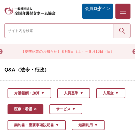
メニュー
会員
ログイン
検索
く
【夏季休業のお知らせ】８月8日（土）～８月16日（日）
Q&A（法令・行政）
介護報酬・加算
人員基準
入居金
医療・看護
サービス
契約書・重要事項説明書
短期利用