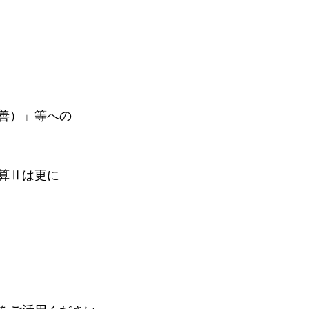
善）」等への
算Ⅱは更に