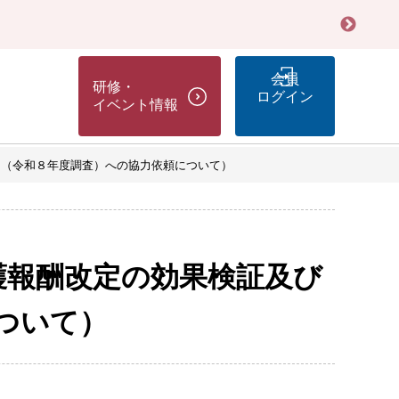
会員
研修・
ログイン
イベント情報
査 （令和８年度調査）への協力依頼について）
介護報酬改定の効果検証及び
ついて）