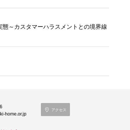
の実態～カスタマーハラスメントとの境界線
6
アクセス
i-home.or.jp