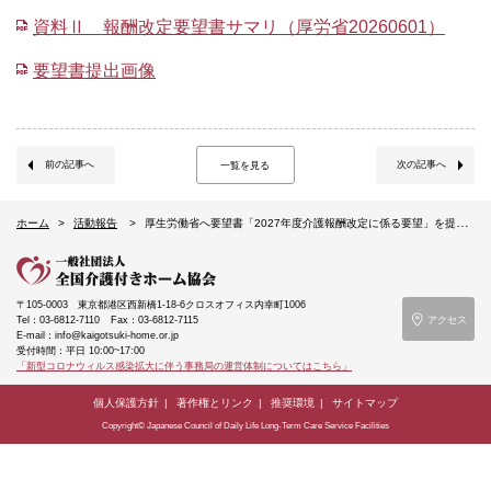
資料Ⅱ 報酬改定要望書サマリ（厚労省20260601）
要望書提出画像
前の記事へ
次の記事へ
一覧を見る
ホーム
活動報告
厚生労働省へ要望書「2027年度介護報酬改定に係る要望」を提出いたしました（2026年6月1日）
〒105-0003
東京都港区西新橋1-18-6クロスオフィス内幸町1006
Tel：03-6812-7110
Fax：03-6812-7115
アクセス
E-mail：info@kaigotsuki-home.or.jp
受付時間：平日 10:00~17:00
「新型コロナウィルス感染拡大に伴う事務局の運営体制についてはこちら」
個人保護方針
著作権とリンク
推奨環境
サイトマップ
Copyright© Japanese Council of Daily Life Long-Term Care Service Facilities