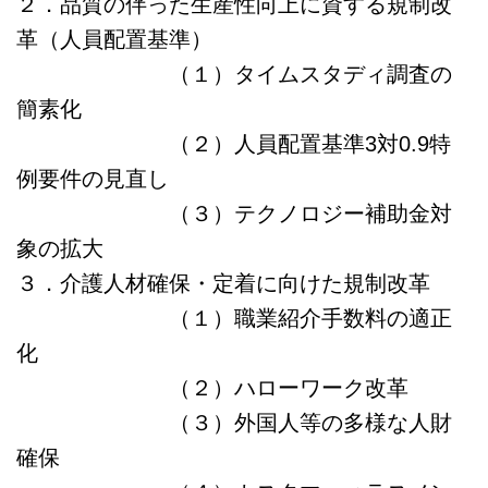
２．品質の伴った生産性向上に資する規制改
革（人員配置基準）
（１）タイムスタディ調査の
簡素化
（２）人員配置基準3対0.9特
例要件の見直し
（３）テクノロジー補助金対
象の拡大
３．介護人材確保・定着に向けた規制改革
（１）職業紹介手数料の適正
化
（２）ハローワーク改革
（３）外国人等の多様な人財
確保