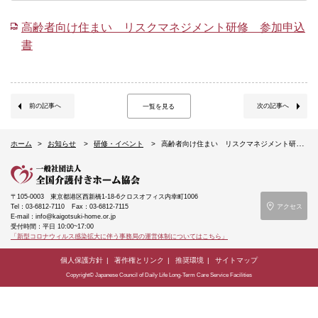
高齢者向け住まい リスクマネジメント研修 参加申込
書
前の記事へ
次の記事へ
一覧を見る
ホーム
お知らせ
研修・イベント
高齢者向け住まい リスクマネジメント研修 ～高齢者向け住まいの事故を巡るトラブル・クレームを防止するために～（5/10札幌）
〒105-0003
東京都港区西新橋1-18-6クロスオフィス内幸町1006
Tel：03-6812-7110
Fax：03-6812-7115
アクセス
E-mail：info@kaigotsuki-home.or.jp
受付時間：平日 10:00~17:00
「新型コロナウィルス感染拡大に伴う事務局の運営体制についてはこちら」
個人保護方針
著作権とリンク
推奨環境
サイトマップ
Copyright© Japanese Council of Daily Life Long-Term Care Service Facilities