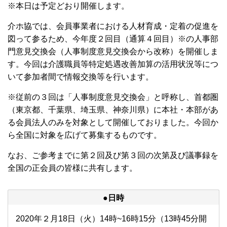
※本日は予定どおり開催します。
介ホ協では、会員事業者における⼈材育成・定着の促進を
図って参るため、今年度２回⽬（通算４回⽬）※の⼈事部
⾨意⾒交換会（⼈事制度意⾒交換会から改称）を開催しま
す。今回は介護職員等特定処遇改善加算の活⽤状況等につ
いて参加者間で情報交換等を⾏います。
※従前の３回は「人事制度意見交換会」と呼称し、首都圏
（東京都、千葉県、埼玉県、神奈川県）に本社・本部があ
る会員法人のみを対象として開催しておりました。今回か
ら全国に対象を広げて募集するものです。
なお、ご参考までに第２回及び第３回の次第及び議事録を
全国の正会員の皆様に共有します。
●日時
2020年２月18日（火）14時~16時15分（13時45分開