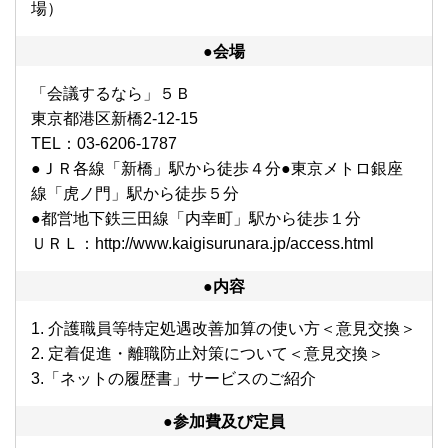
場）
●会場
「会議するなら」５Ｂ
東京都港区新橋2-12-15
TEL：03-6206-1787
●ＪＲ各線「新橋」駅から徒歩４分●東京メトロ銀座
線「⻁ノ⾨」駅から徒歩５分
●都営地下鉄三⽥線「内幸町」駅から徒歩１分
ＵＲＬ：http://www.kaigisurunara.jp/access.html
●内容
1. 介護職員等特定処遇改善加算の使い方＜意見交換＞
2. 定着促進・離職防止対策について＜意見交換＞
3.「ネットの履歴書」サービスのご紹介
●参加費及び定員