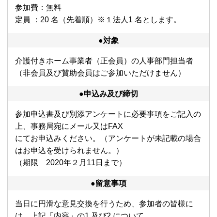
参加費：無料
定員 ：20 名（先着順）※１法⼈1 名とします。
●対象
介護付きホーム事業者（正会員）の人事部門担当者
（非会員及び賛助会員はご参加いただけません）
●申込み及び締切
参加申込書及び別添アンケートに必要事項をご記⼊の
上、事務局宛にメール⼜はFAX
にてお申込みください。（アンケートが未記載の場合
はお申込を受けられません。）
（期限 2020年２月11日まで）
●留意事項
当⽇に円滑な意⾒交換を⾏うため、参加者の皆様に
は、上記「内容」の1.及び2.について、