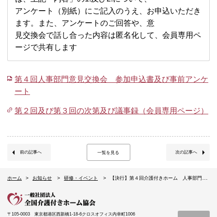
アンケート（別紙）にご記⼊のうえ、お申込いただき
ます。また、アンケートのご回答や、意
⾒交換会で話し合った内容は匿名化して、会員専⽤ペ
ージで共有します
第４回人事部門意見交換会 参加申込書及び事前アンケ
ート
第２回及び第３回の次第及び議事録（会員専用ページ）
前の記事へ
次の記事へ
一覧を見る
ホーム
お知らせ
研修・イベント
【決行】第４回介護付きホーム 人事部門意見交換会（2/18）
〒105-0003
東京都港区西新橋1-18-6クロスオフィス内幸町1006