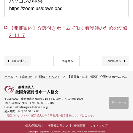
パソコンの場合
https://zoom.us/download
【開催案内】介護付きホームで働く看護師のための研修
211117
前の記事へ
次の記事へ
一覧を見る
ホーム
お知らせ
研修・イベント
【満員御礼により締切】介護付きホームで働く看護師のための研修（11/17オンライン）
〒105-0003
東京都港区西新橋1-18-6クロスオフィス内幸町1006
Tel：03-6812-7110
Fax：03-6812-7115
アクセス
E-mail：info@kaigotsuki-home.or.jp
受付時間：平日 10:00~17:00
「新型コロナウィルス感染拡大に伴う事務局の運営体制についてはこちら」
個人保護方針
著作権とリンク
推奨環境
サイトマップ
Copyright© Japanese Council of Daily Life Long-Term Care Service Facilities