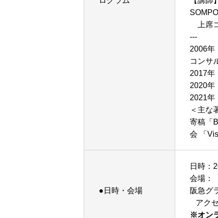
ログラム
【講師
SOM
上席コ
---
200
コンサ
201
202
2021
＜主な
寄稿「
会 「Vi
日時：2
会場：
●日時・会場
阪急グ
アク
※オン