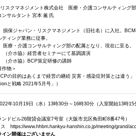
】
POリスクマネジメント株式会社 医療・介護コンサルティング
ンサルタント 宮本 薫 氏
6年 損保ジャパン・リスクマネジメント（旧社名）に入社。BC
ルティング業務に従事。
7年 医療・介護コンサルティング部の配属となり、現在に至る。
0年 （介ホ協）経営者セミナーにて基調講演
年 （介ホ協）BCP策定研修の講師
著作物＞
BCPの目的はあくまで経営の継続 災害・感染症対策とは違う」
sionと戦略 2021年5月号」）
022年10月19日（水）13時30分～16時30分（入室開始13時1
ランドビル26階貸会議室7号室（大阪市北区角田町8番47号）
セス
https://www.hhbm.hankyu-hanshin.co.jp/meeting/grand/ac
ライン開催はございません