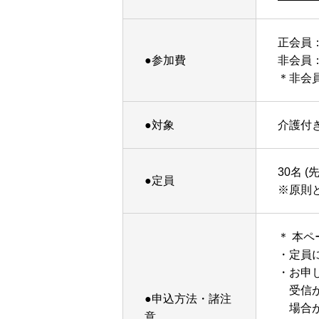
正会員
●参加費
非会員：
＊非会
●対象
介護付
30名 
●定員
※原則
＊ 本ペ
・定員
・お申
受信が
●申込方法・諸注
場合が
意