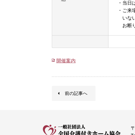
・当日
・ご来
いない
お断り
開催案内
前の記事へ
〒