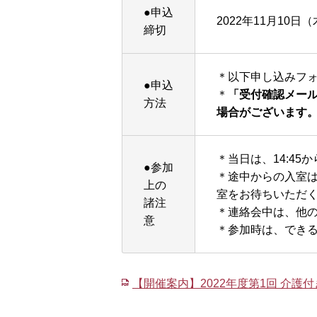
●申込
2022年11月10日（
締切
＊以下申し込みフ
●申込
＊
「受付確認メー
方法
場合がございます
＊当日は、14:45
●参加
＊途中からの入室
上の
室をお待ちいただく
諸注
＊連絡会中は、他
意
＊参加時は、できる
【開催案内】2022年度第1回 