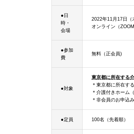
●日
2022年11月17日（木）
時・
オンライン（ZOO
会場
●参加
無料（正会員)
費
東京都に所在する
＊東京都に所在す
●対象
＊介護付きホーム
＊非会員のお申込
●定員
100名（先着順）