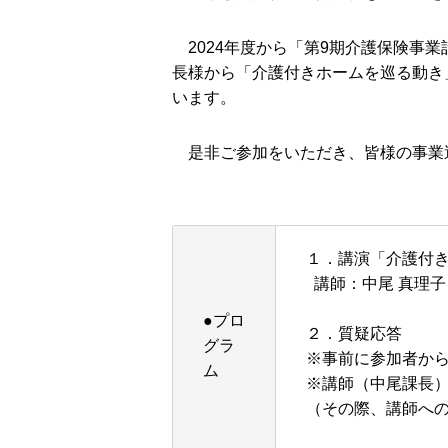
2024年度から「第9期介護保険事
長様から「介護付きホームを巡る動き
います。
是非ご参加をいただき、皆様の事業
１．講演「介護付
講師：中尾 真理子
●プロ
２．質疑応答
グラ
※事前に参加者か
ム
※講師（中尾課長
（その際、講師へ