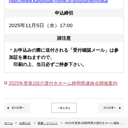
https://www.kaigotsuki-home.or.jp/susume/nyukai
申込締切
2025年11月5日（水）17:00
諸注意
＊
お申込みの際に送付される「受付確認メール」は参
加証を兼ねますので、
印刷の上、当日必ずご持参下さい。
2025年度第1回介護付きホーム静岡県連絡会開催案内
前の記事へ
次の記事へ
一覧を見る
ホーム
お知らせ
研修・イベント
2025年度第1回静岡県介護付きホーム連絡会～入居者紹介／外国人スタッフの活用と支援体制等について～（11/7静岡県三島市）