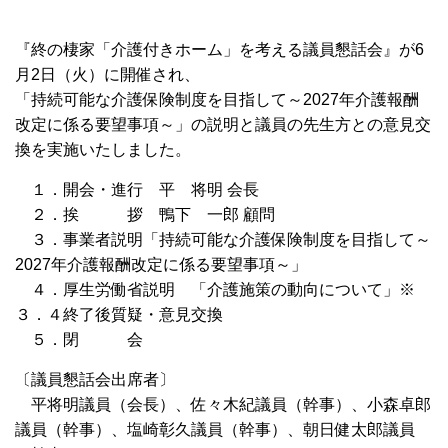
『終の棲家「介護付きホーム」を考える議員懇話会』が6
月2日（火）に開催され、
「持続可能な介護保険制度を目指して～2027年介護報酬
改定に係る要望事項～」の説明と議員の先生方との意見交
換を実施いたしました。
１．開会・進行 平 将明 会長
２．挨 拶 鴨下 一郎 顧問
３．事業者説明「持続可能な介護保険制度を目指して～
2027年介護報酬改定に係る要望事項～」
４．厚生労働省説明 「介護施策の動向について」※
３．４終了後質疑・意見交換
５．閉 会
〔議員懇話会出席者〕
平将明議員（会長）、佐々木紀議員（幹事）、小森卓郎
議員（幹事）、塩崎彰久議員（幹事）、朝日健太郎議員