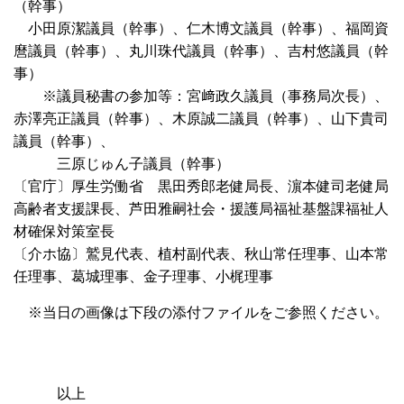
（幹事）
小田原潔議員（幹事）、仁木博文議員（幹事）、福岡資
麿議員（幹事）、丸川珠代議員（幹事）、吉村悠議員（幹
事）
※議員秘書の参加等：宮﨑政久議員（事務局次長）、
赤澤亮正議員（幹事）、木原誠二議員（幹事）、山下貴司
議員（幹事）、
三原じゅん子議員（幹事）
〔官庁〕厚生労働省 黒田秀郎老健局長、濵本健司老健局
高齢者支援課長、芦田雅嗣社会・援護局福祉基盤課福祉人
材確保対策室長
〔介ホ協〕鷲見代表、植村副代表、秋山常任理事、山本常
任理事、葛城理事、金子理事、小梶理事
※当日の画像は下段の添付ファイルをご参照ください。
以上