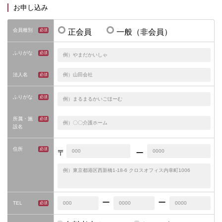
お申し込み
会員種別
正会員
一般（非会員）
ふりがな
法人名
ふりがな
所属・施
設名
住所
〒
ー
ー
ー
TEL