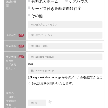
有料老人ホーム
ケアハウス
施設の種
類
サービス付き高齢者向け住宅
その他
ふりがな
申込者名
申込者の
E-mail
確認
（半角英
数入力）
@kaigotsuki-home.or.jp からのメールが受信できるよ
う予め設定をお願いいたします。
現在の
「職種」
での勤続
年
年数