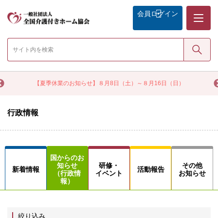
メニュー
会員
ログイン
検索
く
【夏季休業のお知らせ】８月8日（土）～８月16日（日）
行政情報
国からのお
知らせ
研修・
その他
新着情報
活動報告
（行政情
イベント
お知らせ
報）
絞り込み