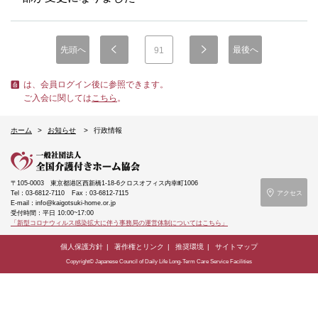
先頭へ
最後へ
91
は、会員ログイン後に参照できます。
ご入会に関しては
こちら
。
ホーム
お知らせ
行政情報
〒105-0003
東京都港区西新橋1-18-6クロスオフィス内幸町1006
Tel：03-6812-7110
Fax：03-6812-7115
アクセス
E-mail：info@kaigotsuki-home.or.jp
受付時間：平日 10:00~17:00
「新型コロナウィルス感染拡大に伴う事務局の運営体制についてはこちら」
個人保護方針
著作権とリンク
推奨環境
サイトマップ
Copyright© Japanese Council of Daily Life Long-Term Care Service Facilities